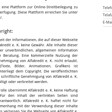
 eine Plattform zur Online-
Streitbeilegung zu
Tele
rfügung. Diese Plattform erreichen Sie unter
Tela
/.
E-
M
right:
keit der Informationen, die auf dieser Webseite
akredit e. K. keine Gewähr. Alle Inhalte dieser
er unverbindlichen, allgemeinen Information
le Beratung. Eine kommerzielle Nutzung der
nehmigung von Alfakredit e. K. nicht erlaubt.
Texte, Bilder, Animationen, Grafiken) ist
terliegt dem Copyright. Die veröffentlichten
schriftliche Genehmigung von Alfakredit e. K.
ltigt oder verbreitet werden.
trolle übernimmt Alfakredit e. K. keine Haftung
 Für den Inhalt der verlinkten Seiten sind
antwortlich. Alfakredit e. K. haftet nicht für
mmenhang mit der Verwendung dieser Inhalte
s verlassen Sie die Webseite von Alfakredit e.