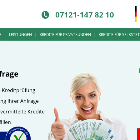
07121-
147 82 10
E
|
LEISTUNGEN
|
KREDITE FÜR PRIVATKUNDEN
|
KREDITE FÜR SELBSTS
e Kreditprüfung
ung Ihrer Anfrage
vermittelte Kredite
ällen