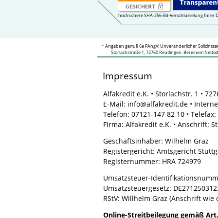
hochsichere SHA-
256-
Bit-
Verschlüsselung Ihrer 
* Angaben gem. § 6a PAngV: Unveränderlicher Sollzinssatz 
Storlachstraße 1, 72760 Reutlingen. Bei einem Netto
Impressum
Alfakredit e.K. • Storlachstr. 1 • 7
E-
Mail: info@alfakredit.de • Intern
Telefon: 07121-
147 82 10 • Telefax
Firma: Alfakredit e.K. • Anschrift: 
Geschäftsinhaber: Wilhelm Graz
Registergericht: Amtsgericht Stuttg
Registernummer: HRA 724979
Umsatzsteuer-
Identifikationsnumm
Umsatzsteuergesetz: DE271250312. 
RStV: Willhelm Graz (Anschrift wie
Online-
Streitbeilegung gemäß Art.