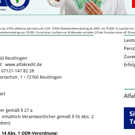
Daten
ab 3,35%, effektiver Jahreszins ab 3,5% -
9,95%, Nettodarlehensbetrag ab 2000,-
bis 75.000,-
€, Laufzeit von 
darlehensbetrag von 10.000,-
€ und einer Laufzeit von 36 Monaten erhalten 2/3 der Kunden einen eff. Zinssat
Leis
Persö
Zuver
2760 Reutlingen
et: www.alfakredit.de
Erfol
: 07121-
147 82 28
Storlachstr. 1 • 72760 Reutlingen
art
Alfa
er gemäß § 27 a
Inhaltlich Verantwortlicher gemäß § 55 Abs. 2
 oben)
 14 Abs. 1 ODR-
Verordnung: