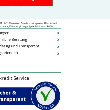
12 bis 120 Monaten, Bonität vorausgesetzt. Alfakredit e.K.,
z von 4,90% oder günstiger (geb. Sollzinssatz 4,60%).
tungen
nliche Beratung
lässig und Transparent
gsorientiert
kredit Service