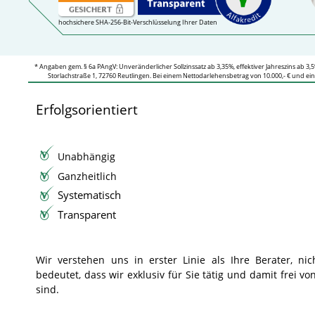
hochsichere SHA-
256-
Bit-
Verschlüsselung Ihrer Daten
* Angaben gem. § 6a PAngV: Unveränderlicher Sollzinssatz ab 3,35%, effektiver Jahreszins ab 3,5
Storlachstraße 1, 72760 Reutlingen. Bei einem Nettodarlehensbetrag von 10.000,-
€ und eine
Erfolgsorientiert
Unabhängig
Ganzheitlich
Systematisch
Transparent
Wir verstehen uns in erster Linie als Ihre Berater, nic
bedeutet, dass wir exklusiv für Sie tätig und damit frei vo
sind.